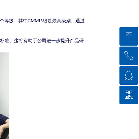
个等级，其中
CMMI5
级是最高级别。通过
ꁸ
标准。这将有助于公司进一步提升产品研
ꂅ
回到顶部
ꁗ
18201034352
ꀥ
QQ客服
微信二维码